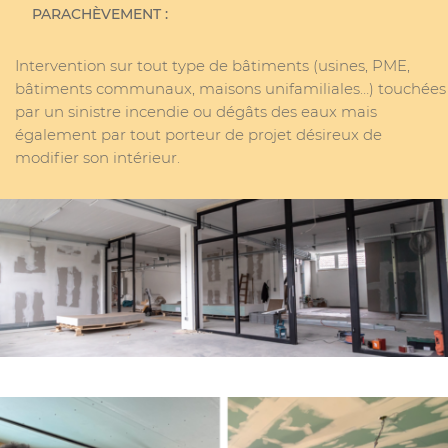
PARACHÈVEMENT :
Intervention sur tout type de bâtiments (usines, PME,
bâtiments communaux, maisons unifamiliales…) touchées
par un sinistre incendie ou dégâts des eaux mais
également par tout porteur de projet désireux de
modifier son intérieur.